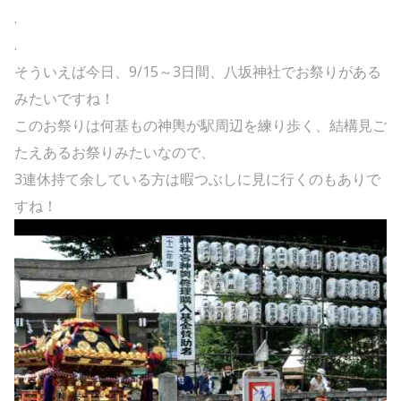
.
.
そういえば今日、9/15～3日間、八坂神社でお祭りがある
みたいですね！
このお祭りは何基もの神輿が駅周辺を練り歩く、結構見ご
たえあるお祭りみたいなので、
3連休持て余している方は暇つぶしに見に行くのもありで
すね！