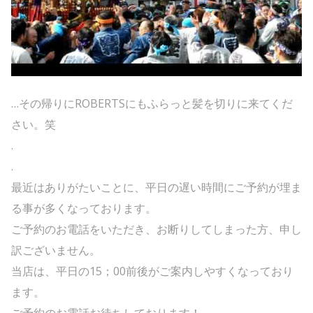
…その帰りにROBERTSにもふらっと髪を切りに来てくだ
さい。笑
.
.
最近はありがたいことに、平日の遅い時間にご予約が埋ま
る事が多くなっております。
ご予約のお電話をいただき、お断りしてしまった方、申し
訳ございません。
当店は、平日の15；00前後がご案内しやすくなっており
ます。
ご予約のお電話お待ちしております！