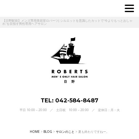
【日野駅前】メンズ専用美容室ロバーツ| シルエットを意識したカットで“今よりもっとおしゃ
れ”を目指す男性専用ヘアサロン
TEL: 042-584-8487
平日 10:00 – 20:00 ／ 土日祝 10:00 – 20:00 ／ 定休日：月・火
HOME
>
BLOG
>
サロンのこと
>
夏も終わりですねー。