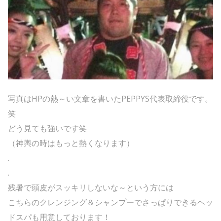
写真はHPの熱～い文章を書いたPEPPYS代表取締役です。
笑
どう見ても強いです笑
（神輿の時はもっと熱くなります）
.
.
残暑で頭皮がスッキリしないな～という方には
こちらのクレンジング＆シャンプーでさっぱりできるヘッ
ドスパも用意しております！